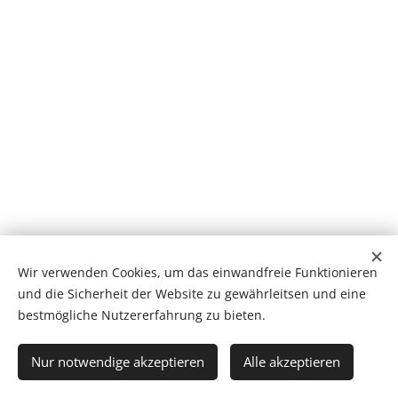
Wir verwenden Cookies, um das einwandfreie Funktionieren
und die Sicherheit der Website zu gewährleitsen und eine
www.lichtquelle-holstein.com
| Susanne Holstein, Äußere
bestmögliche Nutzererfahrung zu bieten.
Bayreuther Str. 38, 95032 Hof | alle Rechte vorbehalten | (c)reated
by art of arts 2023
Nur notwendige akzeptieren
Alle akzeptieren
Unterstützt von
Webnode
Cookies